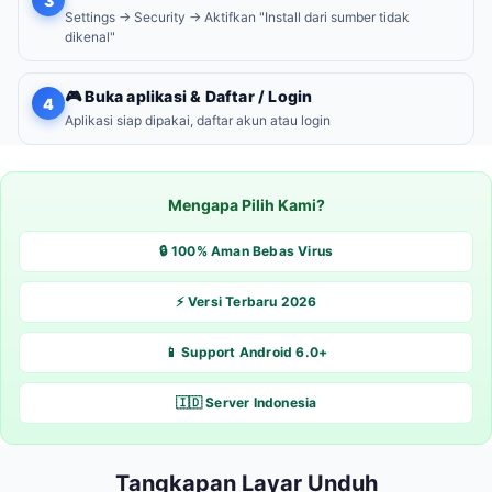
3
Settings → Security → Aktifkan "Install dari sumber tidak
dikenal"
🎮 Buka aplikasi & Daftar / Login
4
Aplikasi siap dipakai, daftar akun atau login
Mengapa Pilih Kami?
🔒 100% Aman Bebas Virus
⚡ Versi Terbaru 2026
📱 Support Android 6.0+
🇮🇩 Server Indonesia
Tangkapan Layar Unduh