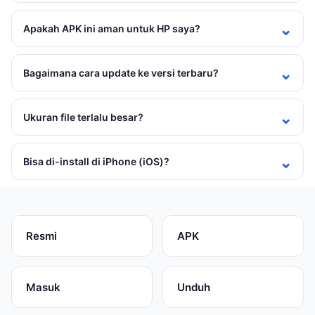
Apakah APK ini aman untuk HP saya?
Bagaimana cara update ke versi terbaru?
Ukuran file terlalu besar?
Bisa di-install di iPhone (iOS)?
Resmi
APK
Masuk
Unduh