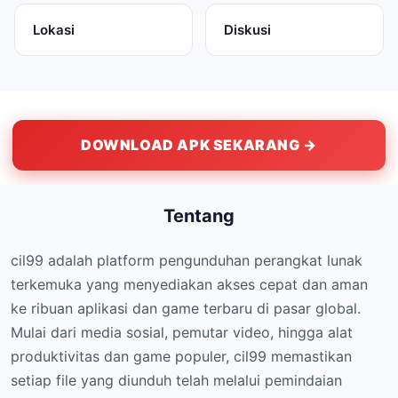
Lokasi
Diskusi
DOWNLOAD APK SEKARANG →
Tentang
cil99 adalah platform pengunduhan perangkat lunak
terkemuka yang menyediakan akses cepat dan aman
ke ribuan aplikasi dan game terbaru di pasar global.
Mulai dari media sosial, pemutar video, hingga alat
produktivitas dan game populer, cil99 memastikan
setiap file yang diunduh telah melalui pemindaian