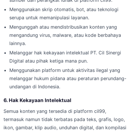
sumber dari perangkat lunak di platform cil99.
Menggunakan skrip otomatis, bot, atau teknologi
serupa untuk memanipulasi layanan.
Mengunggah atau mendistribusikan konten yang
mengandung virus, malware, atau kode berbahaya
lainnya.
Melanggar hak kekayaan intelektual PT. Cil Sinergi
Digital atau pihak ketiga mana pun.
Menggunakan platform untuk aktivitas ilegal yang
melanggar hukum pidana atau peraturan perundang-
undangan di Indonesia.
6. Hak Kekayaan Intelektual
Semua konten yang tersedia di platform cil99,
termasuk namun tidak terbatas pada teks, grafis, logo,
ikon, gambar, klip audio, unduhan digital, dan kompilasi