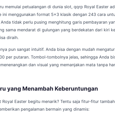
u memulai petualangan di dunia slot, qqrp Royal Easter ad
e ini menggunakan format 5×3 klasik dengan 243 cara un
a, Anda tidak perlu pusing menghitung garis pembayaran ya
ng sama mendarat di gulungan yang berdekatan dari kiri k
a diraih.
nya pun sangat intuitif. Anda bisa dengan mudah mengatur 
00 per putaran. Tombol-tombolnya jelas, sehingga Anda bi
 menenangkan dan visual yang memanjakan mata tanpa ha
Seru yang Menambah Keberuntungan
oyal Easter begitu menarik? Tentu saja fitur-fitur tamba
emberikan pengalaman bermain yang dinamis: