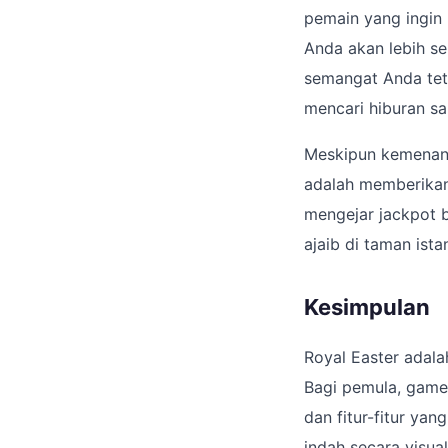
pemain yang ingin 
Anda akan lebih s
semangat Anda teta
mencari hiburan sa
Meskipun kemenang
adalah memberikan
mengejar jackpot 
ajaib di taman ista
Kesimpulan
Royal Easter adal
Bagi pemula, game
dan fitur-fitur yan
indah secara visua