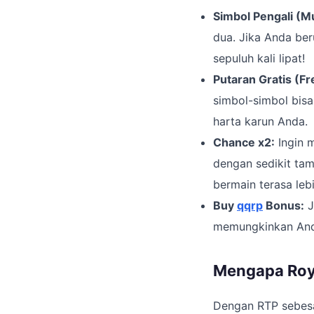
Simbol Pengali (Mul
dua. Jika Anda be
sepuluh kali lipat!
Putaran Gratis (Fr
simbol-simbol bis
harta karun Anda.
Chance x2:
Ingin m
dengan sedikit ta
bermain terasa lebi
Buy
qqrp
Bonus:
J
memungkinkan Anda
Mengapa Roy
Dengan RTP sebesa