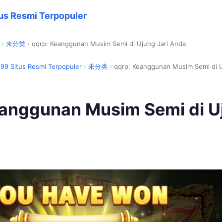
itus Resmi Terpopuler
›
未分类
›
qqrp: Keanggunan Musim Semi di Ujung Jari Anda
cil99 Situs Resmi Terpopuler
›
未分类
›
qqrp: Keanggunan Musim Semi di U
anggunan Musim Semi di Uj