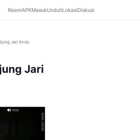
Resmi
APK
Masuk
Unduh
Lokasi
Diskusi
jung Jari Anda
ung Jari