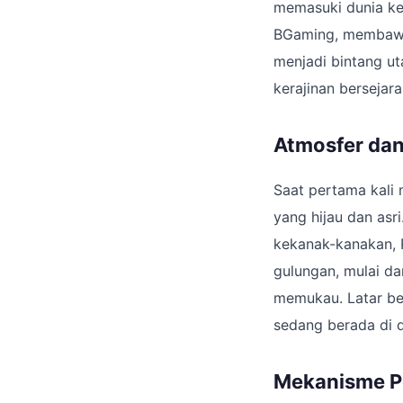
memasuki dunia k
BGaming, membawa 
menjadi bintang ut
kerajinan bersejar
Atmosfer da
Saat pertama kali
yang hijau dan asr
kekanak-kanakan, 
gulungan, mulai da
memukau. Latar be
sedang berada di 
Mekanisme P