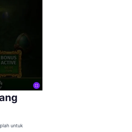
yang
plah untuk