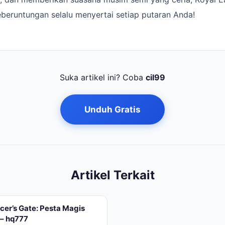
beruntungan selalu menyertai setiap putaran Anda!
Suka artikel ini? Coba
cil99
Unduh Gratis
Artikel Terkait
er’s Gate: Pesta Magis
– hq777